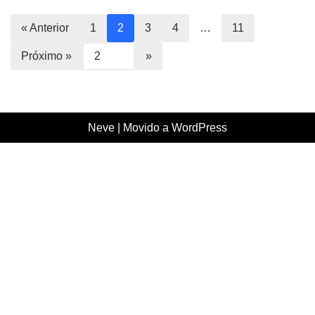
« Anterior
1
2
3
4
…
11
Próximo »
Neve
| Movido a
WordPress