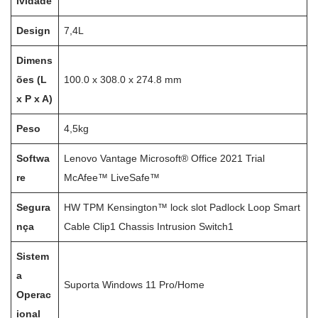
ividade
Design
7,4L
Dimens
ões (L
100.0 x 308.0 x 274.8 mm
x P x A)
Peso
4,5kg
Softwa
Lenovo Vantage Microsoft® Office 2021 Trial
re
McAfee™ LiveSafe™
Segura
HW TPM Kensington™ lock slot Padlock Loop Smart
nça
Cable Clip1 Chassis Intrusion Switch1
Sistem
a
Suporta Windows 11 Pro/Home
Operac
ional