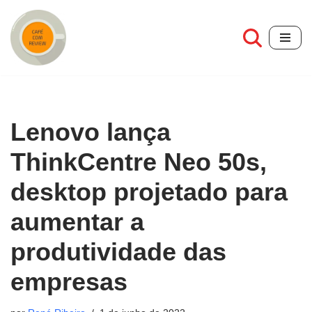
Pular
para
o
conteúdo
Lenovo lança
ThinkCentre Neo 50s,
desktop projetado para
aumentar a
produtividade das
empresas