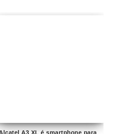
Alcatel A3 XL é smartphone para
quem curte tela grande
por
René Ribeiro
9 de setembro de 2017