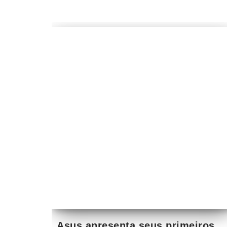
Asus apresenta seus primeiros
produtos de 2018
por
René Ribeiro
11 de fevereiro de 2018