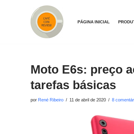
Pular
PÁGINA INICIAL
PRODU
para
o
conteúdo
Moto E6s: preço ac
tarefas básicas
por
René Ribeiro
11 de abril de 2020
8 comentár