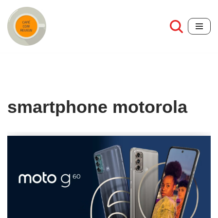
Pular
para
o
conteúdo
smartphone motorola