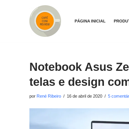
Pular
PÁGINA INICIAL
PRODU
para
o
conteúdo
Notebook Asus Ze
telas e design co
por
René Ribeiro
16 de abril de 2020
5 comentár