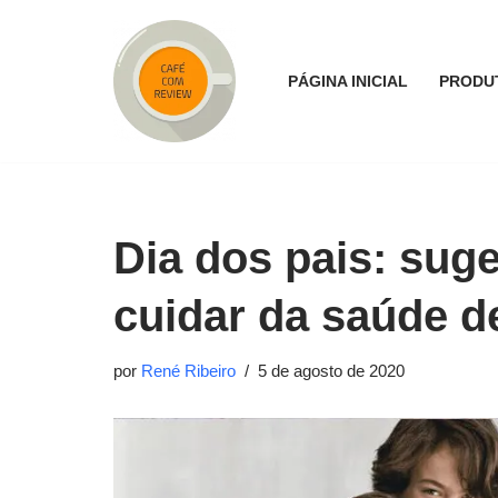
Pular
PÁGINA INICIAL
PRODU
para
o
conteúdo
Dia dos pais: sug
cuidar da saúde d
por
René Ribeiro
5 de agosto de 2020