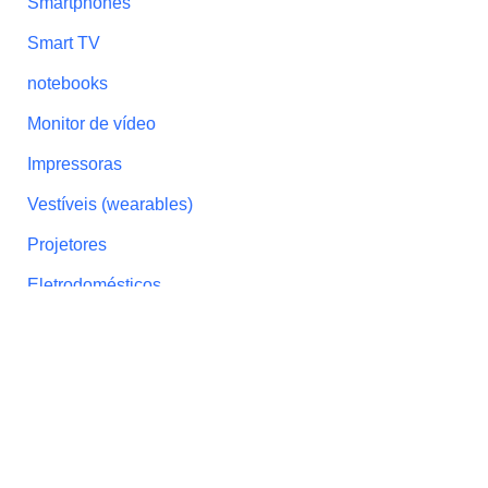
Smartphones
Smart TV
notebooks
Monitor de vídeo
Impressoras
Vestíveis (wearables)
Projetores
Eletrodomésticos
caixa de som
LOJA DO CAFÉ COM REVIEW
Quem faz o Café
Política de Privacidade