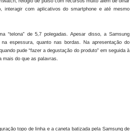
watch, relógio de pulso com recursos muito além de olhar
o, interagir com aplicativos do smartphone e até mesmo
 “telona” de 5,7 polegadas. Apesar disso, a Samsung
o na espessura, quanto nas bordas. Na apresentação do
 quando pude “fazer a degustação do produto” em seguida à
a mais do que as palavras.
iguração topo de linha e a caneta batizada pela Samsung de