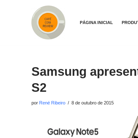
Pular
PÁGINA INICIAL
PRODU
para
o
conteúdo
Samsung apresent
S2
por
René Ribeiro
8 de outubro de 2015