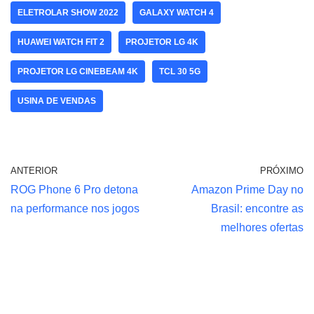
ELETROLAR SHOW 2022
GALAXY WATCH 4
HUAWEI WATCH FIT 2
PROJETOR LG 4K
PROJETOR LG CINEBEAM 4K
TCL 30 5G
USINA DE VENDAS
ANTERIOR
PRÓXIMO
ROG Phone 6 Pro detona
Amazon Prime Day no
na performance nos jogos
Brasil: encontre as
melhores ofertas