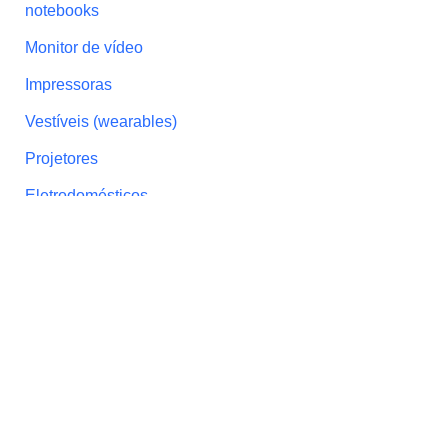
notebooks
Monitor de vídeo
Impressoras
Vestíveis (wearables)
Projetores
Eletrodomésticos
caixa de som
LOJA DO CAFÉ COM REVIEW
Quem faz o Café
Política de Privacidade