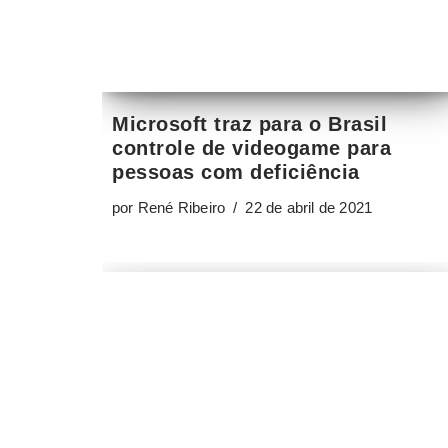
pessoas com deficiência
por
René Ribeiro
22 de abril de 2021
BGS 2019 – Os principais
destaques da maior feira de
games da América Latina
por
Clara Cunico
10 de outubro de 2019