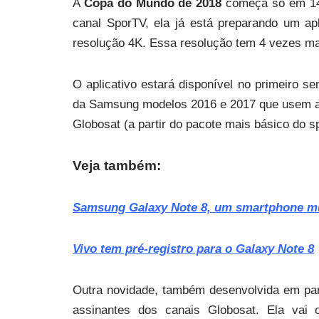
A
Copa do Mundo de 2018
começa só em 14
canal SporTV, ela já está preparando um apl
resolução 4K. Essa resolução tem 4 vezes mai
O aplicativo estará disponível no primeiro 
da Samsung modelos 2016 e 2017 que usem a 
Globosat (a partir do pacote mais básico do s
Veja também:
Samsung Galaxy Note 8, um smartphone m
Vivo tem pré-registro para o Galaxy Note 8
Outra novidade, também desenvolvida em par
assinantes dos canais Globosat. Ela vai 