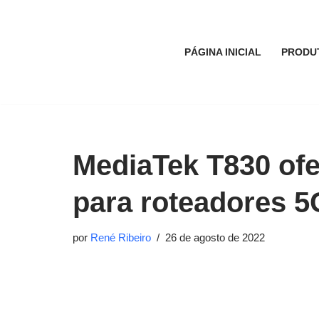
Pular
PÁGINA INICIAL
PRODU
para
o
conteúdo
MediaTek T830 of
para roteadores 5
por
René Ribeiro
26 de agosto de 2022