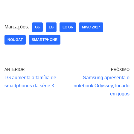
Marcações:
G6
LG
LG G6
MWC 2017
NOUGAT
SMARTPHONE
ANTERIOR
PRÓXIMO
LG aumenta a família de
Samsung apresenta o
smartphones da série K
notebook Odyssey, focado
em jogos