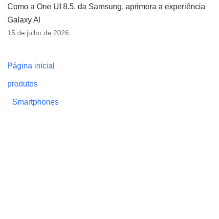
Como a One UI 8.5, da Samsung, aprimora a experiência
Galaxy AI
15 de julho de 2026
Página inicial
produtos
Smartphones
Smart TV
notebooks
Monitor de vídeo
Impressoras
Vestíveis (wearables)
Projetores