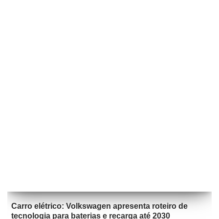
Carro elétrico: Volkswagen apresenta roteiro de
tecnologia para baterias e recarga até 2030
por
René Ribeiro
15 de março de 2021
A evolução do carro elétrico – infográfico
por
René Ribeiro
25 de maio de 2016