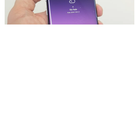
Samsung Galaxy S8 supera expectativa durante
testes
por
René Ribeiro
24 de maio de 2017