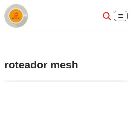
Pular
para
o
conteúdo
roteador mesh