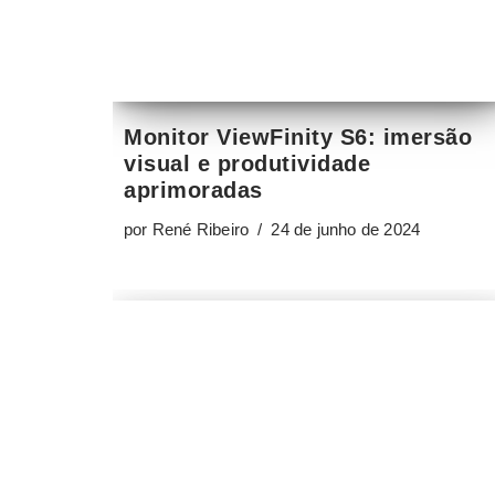
Monitor ViewFinity S6: imersão
visual e produtividade
aprimoradas
por
René Ribeiro
24 de junho de 2024
Qual o monitor de vídeo ideal
para cada tipo de atividade?
por
René Ribeiro
25 de maio de 2018