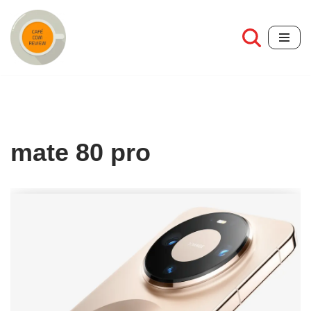
Pular
para
o
conteúdo
mate 80 pro