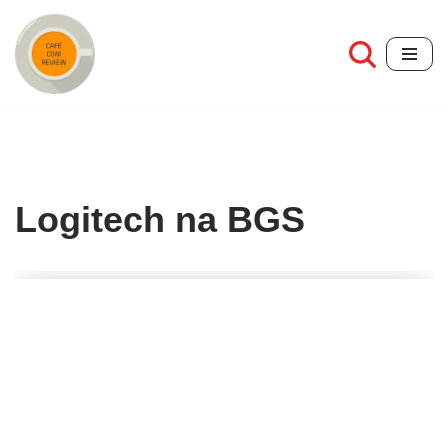
Pular
para
o
conteúdo
Logitech na BGS