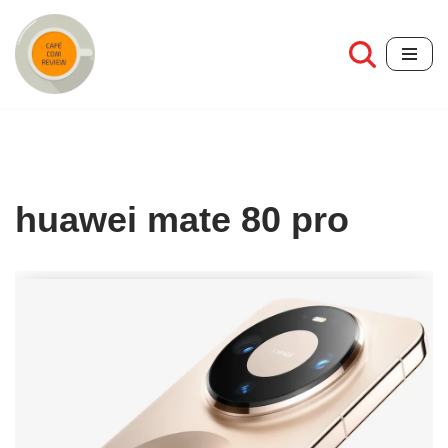
Pular
para
o
conteúdo
huawei mate 80 pro