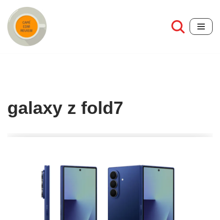
Pular
para
o
conteúdo
galaxy z fold7