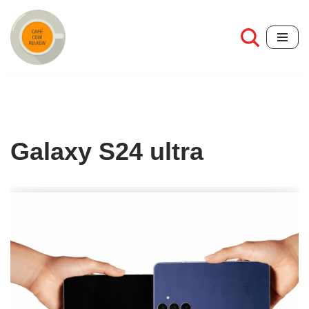
Pular
para
o
conteúdo
Galaxy S24 ultra