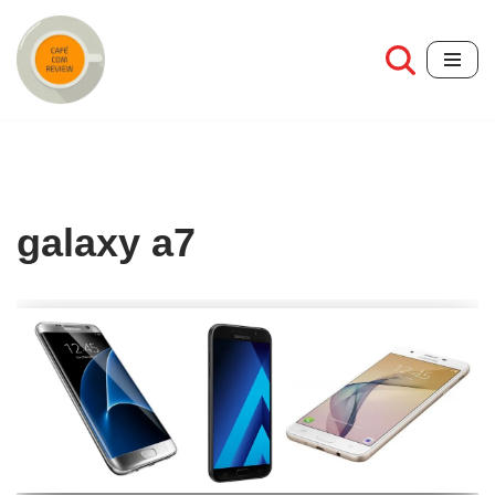
Pular
para
o
conteúdo
galaxy a7