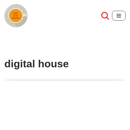
Pular
para
o
conteúdo
digital house