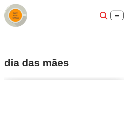
Pular
para
o
conteúdo
dia das mães