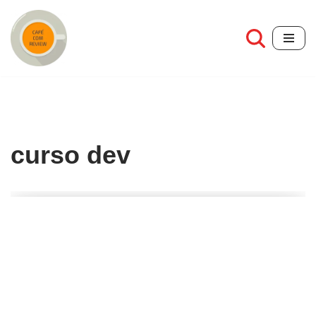
Pular
para
o
conteúdo
curso dev