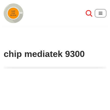
Pular
para
o
conteúdo
chip mediatek 9300