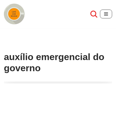
Pular
para
o
conteúdo
auxílio emergencial do
governo