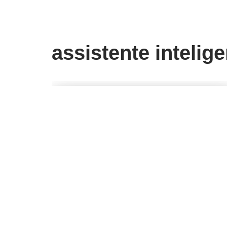
assistente intelig
Natal da Alexa: saiba tudo sobre
a data apenas perguntando a ela