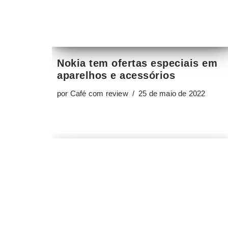
por
Café com review
25 de maio de 2022
Galaxy Tab S7 FE: conheça o
novo tablet poderoso da
Samsung
por
René Ribeiro
21 de julho de 2021