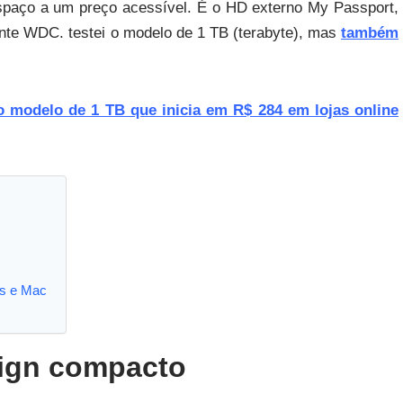
paço a um preço acessível. É o HD externo My Passport,
ente WDC. testei o modelo de 1 TB (terabyte), mas
também
o modelo de 1 TB que inicia em R$ 284 em lojas online
s e Mac
ign compacto