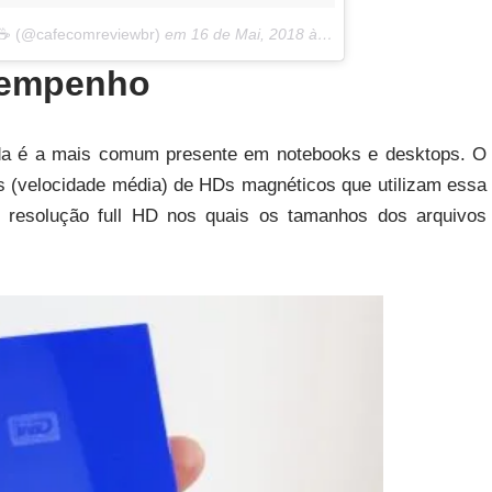
 ☕ (@cafecomreviewbr)
em
16 de Mai, 2018 às 10:36 PDT
sempenho
inda é a mais comum presente em notebooks e desktops. O
s (velocidade média) de HDs magnéticos que utilizam essa
em resolução full HD nos quais os tamanhos dos arquivos