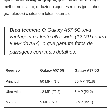
ajuda da IA no
Nightography
, que consegue “enxergar”
melhor no escuro, reduzindo aqueles ruídos (pontinhos
granulados) chatos em fotos noturnas.
Dica técnica:
O Galaxy A57 5G leva
vantagem na lente ultra-wide (12 MP contra
8 MP do A37), o que garante fotos de
paisagens com mais detalhes
.
Recurso
Galaxy A57 5G
Galaxy A37 5G
Principal
50 MP (f/1.8)
50 MP (f/1.8)
Ultra-wide
12 MP (f/2.2)
8 MP (f/2.2)
Macro
5 MP (f/2.4)
5 MP (f/2.4)