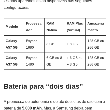
Os dois aparelhos estão disponíveis nas seguintes
configurações:
Processa
RAM
RAM Plus
Armazena
Modelo
dor
Nativa
(Virtual)
mento
Galaxy
Exynos
128 GB ou
8 GB
+ 8 GB
A57 5G
1680
256 GB
Galaxy
Exynos
6 GB ou 8
+ 6 GB ou
128 GB ou
A37 5G
1480
GB
+ 8 GB
256 GB
Bateria para “dois dias”
A promessa de autonomia é de até dois dias de uso com a
bateria de
5.000 mAh
. Mas, a Samsung deixa bem