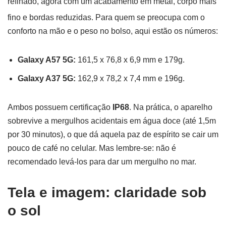
refinado, agora com um acabamento em metal, corpo mais
fino e bordas reduzidas
. Para quem se preocupa com o
conforto na mão e o peso no bolso, aqui estão os números:
Galaxy A57 5G:
161,5 x 76,8 x 6,9 mm e 179g.
Galaxy A37 5G:
162,9 x 78,2 x 7,4 mm e 196g.
Ambos possuem certificação
IP68
. Na prática, o aparelho
sobrevive a mergulhos acidentais em água doce (até 1,5m
por 30 minutos), o que dá aquela paz de espírito se cair um
pouco de café no celular. Mas lembre-se: não é
recomendado levá-los para dar um mergulho no mar.
Tela e imagem: claridade sob
o sol