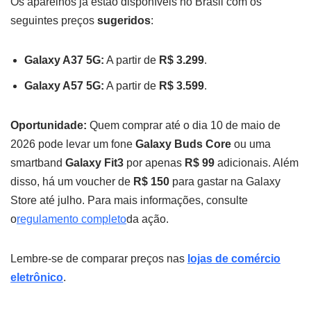
Os aparelhos já estão disponíveis no Brasil com os
seguintes preços
sugeridos
:
Galaxy A37 5G:
A partir de
R$ 3.299
.
Galaxy A57 5G:
A partir de
R$ 3.599
.
Oportunidade:
Quem comprar até o dia 10 de maio de
2026 pode levar um fone
Galaxy Buds Core
ou uma
smartband
Galaxy Fit3
por apenas
R$ 99
adicionais. Além
disso, há um voucher de
R$ 150
para gastar na Galaxy
Store até julho. Para mais informações, consulte
o
regulamento completo
da ação.
Lembre-se de comparar preços nas
lojas de comércio
eletrônico
.