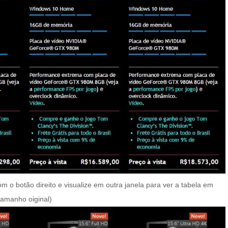
m o botão direito e visualize em outra janela para ver a tabela em
tamanho oiginal)