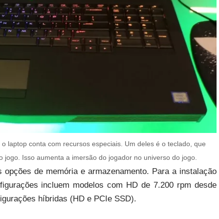
 o laptop conta com recursos especiais. Um deles é o teclado, que
jogo. Isso aumenta a imersão do jogador no universo do jogo.
s opções de memória e armazenamento. Para a instalação
onfigurações incluem modelos com HD de 7.200 rpm desde
igurações híbridas (HD e PCIe SSD).